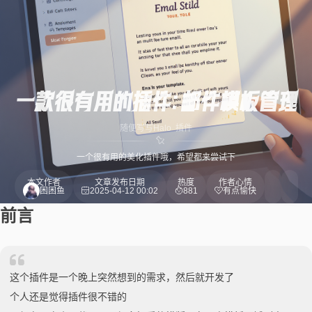
一款很有用的插件：邮件模板管理
随便写写
Halo
插件
一个很有用的美化插件哦，希望都来尝试下
本文作者
文章发布日期
热度
作者心情
困困鱼
2025-04-12 00:02
881
有点愉快
前言
这个插件是一个晚上突然想到的需求，然后就开发了
个人还是觉得插件很不错的