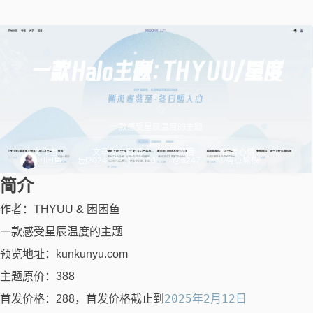
一款Halo主题：THYUU/星度
主题
Halo
THYUU/星度
一款感受星辰温度的主题
本文作者
文章发布日期
热度
作者心情
困困鱼
2024-12-21 00:00
6247
有点愉快
简介
作者：
THYUU
&
困困鱼
一款感受星辰温度的主题
预览地址：
kunkunyu.com
主题原价：388
2025年2月12日
首发价格：288，首发价格截止到