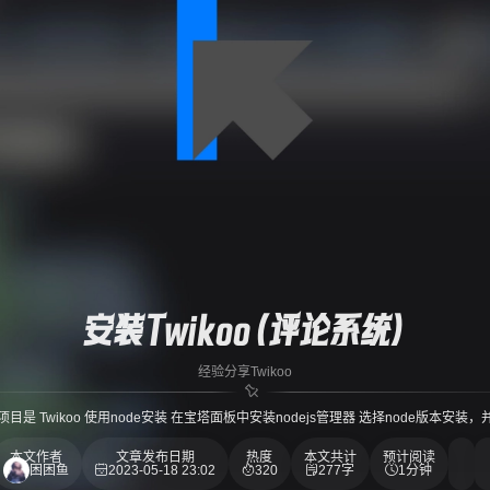
安装Twikoo(评论系统)
经验分享
Twikoo
目是 Twikoo 使用node安装 在宝塔面板中安装nodejs管理器 选择node版本安装
本文作者
文章发布日期
热度
本文共计
预计阅读
困困鱼
2023-05-18 23:02
320
277字
1分钟