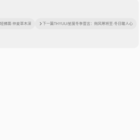
风轻拂面·仲夏草木深
下一篇
THYUU/星度冬季壹言：朔风寒将至·冬日暖人心