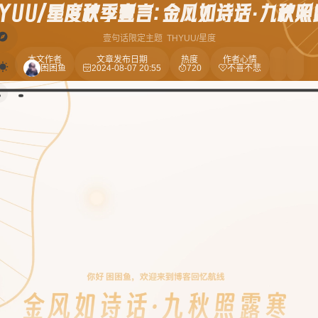
HYUU/星度秋季壹言：金风如诗话·九秋照
壹句话
限定主题
THYUU/星度
本文作者
文章发布日期
热度
作者心情
困困鱼
2024-08-07 20:55
720
不喜不悲